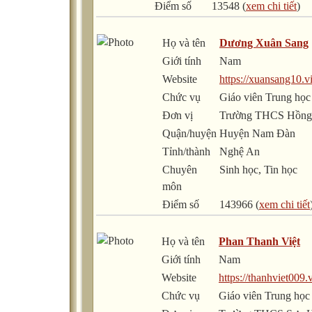
Điểm số
13548 (
xem chi tiết
)
Họ và tên
Dương Xuân Sang
Giới tính
Nam
Website
https://xuansang10.vi
Chức vụ
Giáo viên Trung học
Đơn vị
Trường THCS Hồng
Quận/huyện
Huyện Nam Đàn
Tỉnh/thành
Nghệ An
Chuyên
Sinh học, Tin học
môn
Điểm số
143966 (
xem chi tiết
Họ và tên
Phan Thanh Việt
Giới tính
Nam
Website
https://thanhviet009.
Chức vụ
Giáo viên Trung học