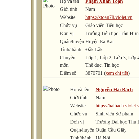
Họ và tên
Phạm Xuân Toạn
Giới tính
Nam
Website
https://xtoan78.violet.vn
Chức vụ
Giáo viên Tiểu học
Đơn vị
Trường Tiểu học Trần Hư
Quận/huyện
Huyện Ea Kar
Tỉnh/thành
Đắk Lắk
Chuyên
Lớp 1, Lớp 2, Lớp 3, Lớp 
môn
Thể dục, Tin học
Điểm số
3870701 (
xem chi tiết
)
Họ và tên
Nguyễn Hải Bách
Giới tính
Nam
Website
https://haibach.violet.
Chức vụ
Sinh viên Sư phạm
Đơn vị
Trường Đại học Thủ 
Quận/huyện
Quận Cầu Giấy
Tỉnh/thành
Hà Nội