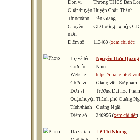
Đơn vị
Trường THCS Bàn Lo
Quận/huyện
Huyện Châu Thành
Tỉnh/thành
Tiền Giang
Chuyên
GD hướng nghiệp, 
môn
Điểm số
113483 (
xem chi tiết
)
Họ và tên
Nguyễn Hữu Quang
Giới tính
Nam
Website
https://quangmt69.viol
Chức vụ
Giảng viên Sư phạm
Đơn vị
Trường Đại học Phạ
Quận/huyện
Thành phố Quảng Ng
Tỉnh/thành
Quảng Ngãi
Điểm số
240956 (
xem chi tiết
)
Họ và tên
Lê Thị Nhung
Giới tính
Nữ