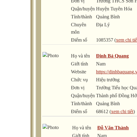
Đơn vị
Trường THCS Sơn 
Quận/huyện
Huyện Tuyên Hóa
Tỉnh/thành
Quảng Bình
Chuyên
Địa Lý
môn
Điểm số
1085357 (
xem chi tiế
Họ và tên
Đinh Bá Quang
Giới tính
Nam
Website
https://dinhbaquang.v
Chức vụ
Hiệu trưởng
Đơn vị
Trường Tiểu học Qu
Quận/huyện
Thành phố Đồng Hớ
Tỉnh/thành
Quảng Bình
Điểm số
68612 (
xem chi tiết
)
Họ và tên
Đỗ Văn Thành
Giới tính
Nam