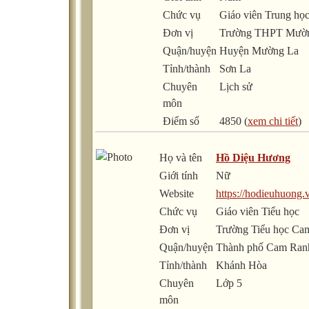
Chức vụ
Giáo viên Trung họ
Đơn vị
Trường THPT Mườ
Quận/huyện
Huyện Mường La
Tỉnh/thành
Sơn La
Chuyên
Lịch sử
môn
Điểm số
4850 (
xem chi tiết
)
Họ và tên
Hồ Diệu Hương
Giới tính
Nữ
Website
https://hodieuhuong.v
Chức vụ
Giáo viên Tiểu học
Đơn vị
Trường Tiểu học Ca
Quận/huyện
Thành phố Cam Ran
Tỉnh/thành
Khánh Hòa
Chuyên
Lớp 5
môn