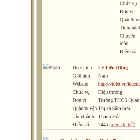
Chức vụ
Đơn vị
Quận/huy
Tỉnh/thàn
Chuyên
môn
Điểm số
Họ và tên
Lê Tiến Dũng
Giới tính
Nam
Website
http://violet.vn/letie
Chức vụ
Hiệu trưởng
Đơn vị
Trường THCS Quảng
Quận/huyện
Thị xã Sầm Sơn
Tỉnh/thành
Thanh Hóa
Điểm số
7445 (
xem chi tiết
)