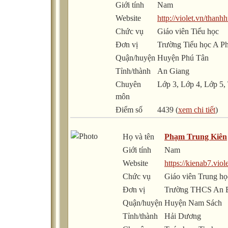
Giới tính
Nam
Website
http://violet.vn/than
Chức vụ
Giáo viên Tiểu học
Đơn vị
Trường Tiểu học A P
Quận/huyện
Huyện Phú Tân
Tỉnh/thành
An Giang
Chuyên
Lớp 3, Lớp 4, Lớp 5,
môn
Điểm số
4439 (
xem chi tiết
)
Họ và tên
Phạm Trung Kiên
Giới tính
Nam
Website
https://kienab7.viol
Chức vụ
Giáo viên Trung họ
Đơn vị
Trường THCS An 
Quận/huyện
Huyện Nam Sách
Tỉnh/thành
Hải Dương