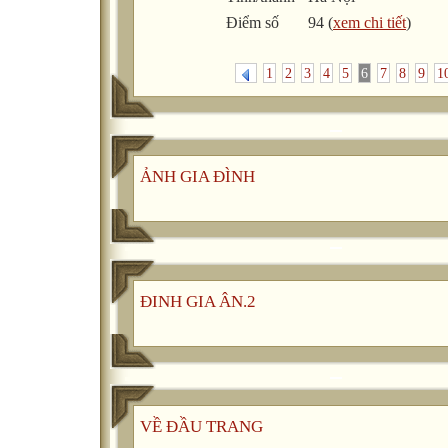
Điểm số
94 (
xem chi tiết
)
1
2
3
4
5
6
7
8
9
1
ẢNH GIA ĐÌNH
ĐINH GIA ÂN.2
VỀ ĐẦU TRANG