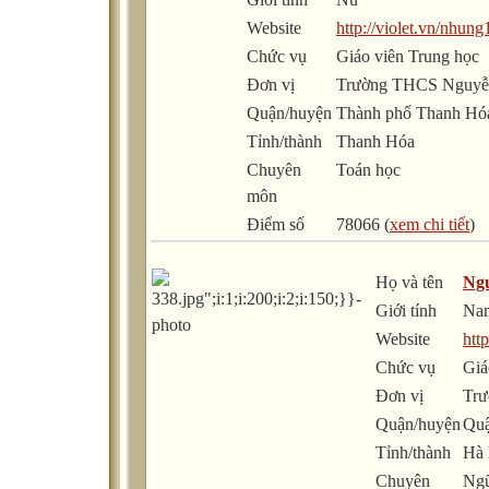
Website
http://violet.vn/nhun
Chức vụ
Giáo viên Trung học
Đơn vị
Trường THCS Nguyễn
Quận/huyện
Thành phố Thanh Hó
Tỉnh/thành
Thanh Hóa
Chuyên
Toán học
môn
Điểm số
78066 (
xem chi tiết
)
Họ và tên
Ng
Giới tính
Na
Website
htt
Chức vụ
Giá
Đơn vị
Tr
Quận/huyện
Quậ
Tỉnh/thành
Hà 
Chuyên
Ng