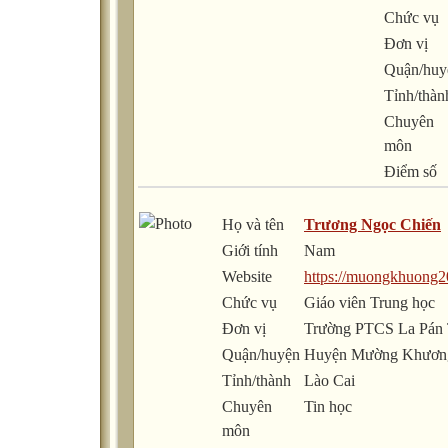
Chức vụ
Đơn vị
Quận/huy
Tỉnh/thàn
Chuyên
môn
Điểm số
Họ và tên
Trương Ngọc Chiến
Giới tính
Nam
Website
https://muongkhuong20
Chức vụ
Giáo viên Trung học
Đơn vị
Trường PTCS La Pán
Quận/huyện
Huyện Mường Khươn
Tỉnh/thành
Lào Cai
Chuyên
Tin học
môn