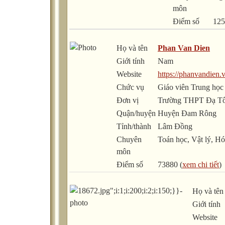
môn
Điểm số
125
Họ và tên
Phan Van Dien
Giới tính
Nam
Website
https://phanvandien.v
Chức vụ
Giáo viên Trung học
Đơn vị
Trường THPT Đạ T
Quận/huyện
Huyện Đam Rông
Tỉnh/thành
Lâm Đồng
Chuyên
Toán học, Vật lý, H
môn
Điểm số
73880 (
xem chi tiết
)
Họ và tên
Giới tính
Website