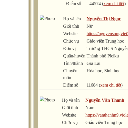
Điểm số
44574 (
xem chi tiết
)
Họ và tên
Nguyễn Thị Ngoc
Giới tính
Nữ
Website
https://nguyensongviet
Chức vụ
Giáo viên Trung học
Đơn vị
Trường THCS Nguyễ
Quận/huyện
Thành phố Pleiku
Tỉnh/thành
Gia Lai
Chuyên
Hóa học, Sinh học
môn
Điểm số
11684 (
xem chi tiết
)
Họ và tên
Nguyễn Văn Thanh
Giới tính
Nam
Website
https://vanthanhn9.viol
Chức vụ
Giáo viên Trung học