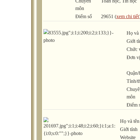
Chuyên
Toán học, Tin học
môn
Điểm số
29651 (
xem chi tiết
Họ và 
Giới t
Chức 
Đơn v
Quận/
Tỉnh/t
Chuyê
môn
Điểm 
Họ và tên
Giới tính
Website