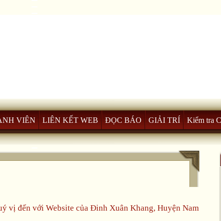
ÀNH VIÊN
LIÊN KẾT WEB
ĐỌC BÁO
GIẢI TRÍ
Kiểm tra 
ý vị đến với Website của Đinh Xuân Khang, Huyện Nam