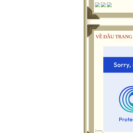
VỀ ĐẦU TRANG
:----