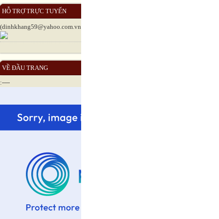
HỖ TRỢ TRỰC TUYẾN
(dinhkhang59@yahoo.com.vn)
VỀ ĐẦU TRANG
:----