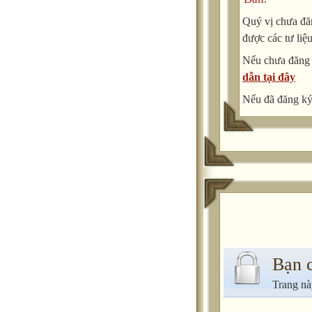
Quý vị chưa đăn
được các tư liệ
Nếu chưa đăng
dẫn tại đây
Nếu đã đăng ký 
Bạn 
Trang nà