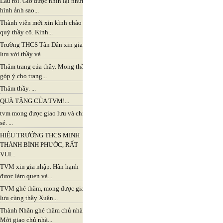
Lâu rồi. Giờ được nhìn lại những
hình ảnh sao...
Thành viên mới xin kình chào
quý thầy cô. Kính...
Trường THCS Tân Dân xin giao
lưu với thầy và...
Thăm trang của thầy. Mong thầy
góp ý cho trang...
Thăm thầy. ...
QUÀ TẶNG CỦA TVM!...
tvm mong được giao lưu và chia
sẻ. ...
HIỆU TRƯỞNG THCS MINH
THÀNH BÌNH PHƯỚC, RẤT
VUI...
TVM xin gia nhập. Hân hạnh
được làm quen và...
TVM ghé thăm, mong được giao
lưu cùng thầy Xuân...
Thành Nhân ghé thăm chủ nhà,
Mời giao chủ nhà...