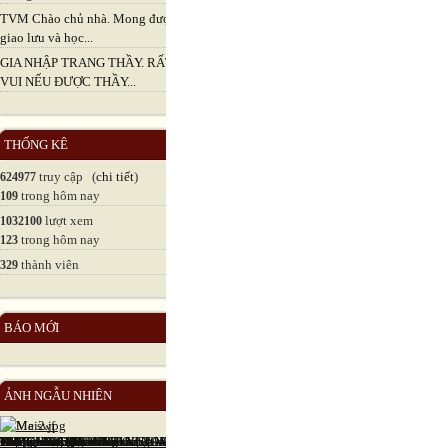
TVM Chào chủ nhà. Mong được
giao lưu và học...
GIA NHẬP TRANG THẦY. RẤT
VUI NẾU ĐƯỢC THẦY...
THỐNG KÊ
truy cập (
chi tiết
)
624977
trong hôm nay
109
lượt xem
1032100
trong hôm nay
123
thành viên
329
BÁO MỚI
ẢNH NGẪU NHIÊN