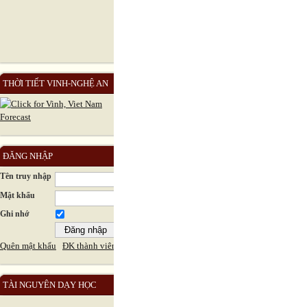
THỜI TIẾT VINH-NGHỆ AN
ĐĂNG NHẬP
Tên truy nhập
Mật khẩu
Ghi nhớ
Quên mật khẩu
ĐK thành viên
TÀI NGUYÊN DẠY HỌC