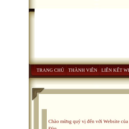
TRANG CHỦ
THÀNH VIÊN
LIÊN KẾT W
Chào mừng quý vị đến với Website củ
Đàn.