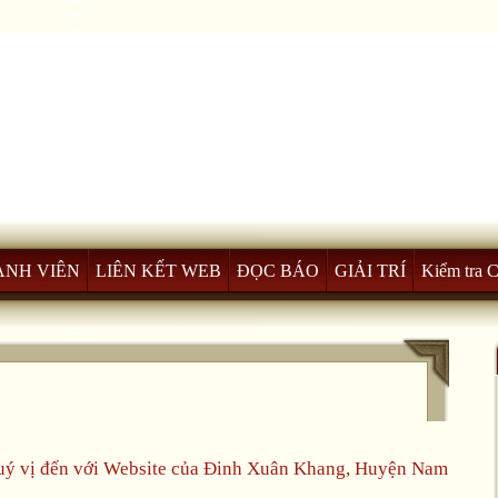
ÀNH VIÊN
LIÊN KẾT WEB
ĐỌC BÁO
GIẢI TRÍ
Kiểm tra 
ý vị đến với Website của Đinh Xuân Khang, Huyện Nam