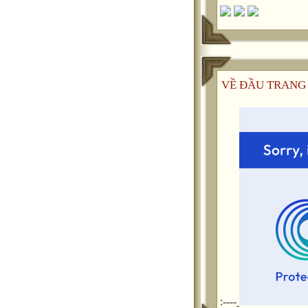
VỀ ĐẦU TRANG
:----