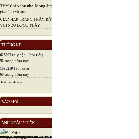
TVM Chào chủ nhà. Mong được
giao lưu và học...
GIA NHẬP TRANG THẦY. RẤT
VUI NẾU ĐƯỢC THẦY...
THỐNG KÊ
truy cập (
chi tiết
)
625097
trong hôm nay
56
lượt xem
1032259
trong hôm nay
68
thành viên
329
BÁO MỚI
ẢNH NGẪU NHIÊN