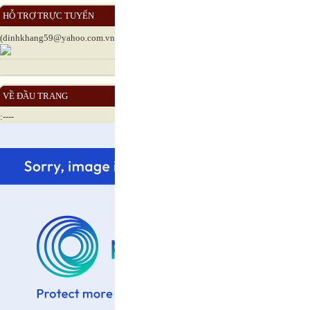
HỖ TRỢ TRỰC TUYẾN
(dinhkhang59@yahoo.com.vn)
VỀ ĐẦU TRANG
:----