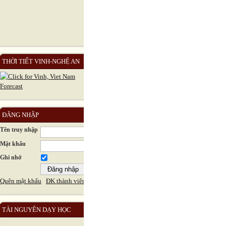
THỜI TIẾT VINH-NGHỆ AN
ĐĂNG NHẬP
Tên truy nhập
Mật khẩu
Ghi nhớ
Quên mật khẩu
ĐK thành viên
TÀI NGUYÊN DẠY HỌC