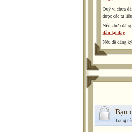
Quý vị chưa đăn
được các tư liệ
Nếu chưa đăng
dẫn tại đây
Nếu đã đăng ký 
Bạn 
Trang nà