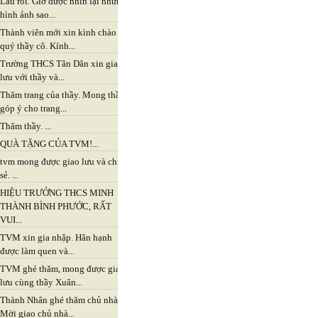
Lâu rồi. Giờ được nhìn lại những
hình ảnh sao...
Thành viên mới xin kình chào
quý thầy cô. Kính...
Trường THCS Tân Dân xin giao
lưu với thầy và...
Thăm trang của thầy. Mong thầy
góp ý cho trang...
Thăm thầy. ...
QUÀ TẶNG CỦA TVM!...
tvm mong được giao lưu và chia
sẻ. ...
HIỆU TRƯỞNG THCS MINH
THÀNH BÌNH PHƯỚC, RẤT
VUI...
TVM xin gia nhập. Hân hạnh
được làm quen và...
TVM ghé thăm, mong được giao
lưu cùng thầy Xuân...
Thành Nhân ghé thăm chủ nhà,
Mời giao chủ nhà...