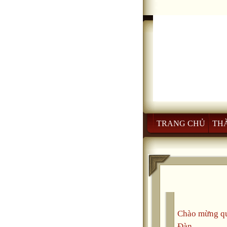
TRANG CHỦ
TH
Chào mừng qu
Đàn.